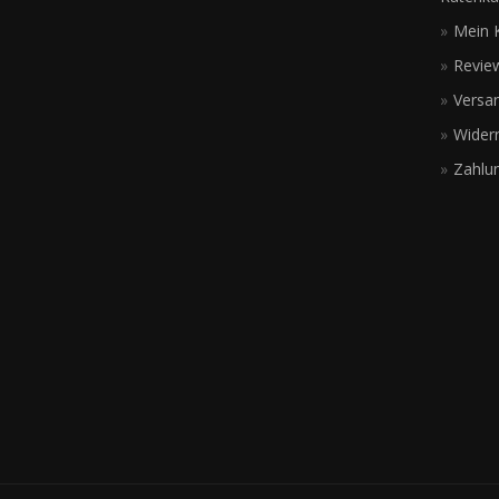
Mein 
Revie
Versa
Wider
Zahlu