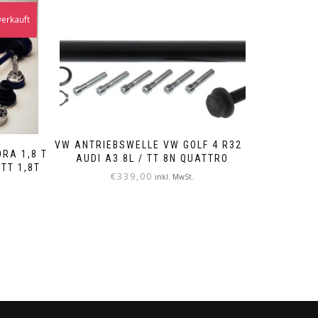
erkauft
VW ANTRIEBSWELLE VW GOLF 4 R32 /
RA 1,8 T
AUDI A3 8L / TT 8N QUATTRO
TT 1,8T
€
339,00
inkl. MwSt.