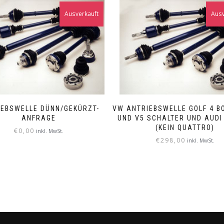
Ausverkauft
Ausv
IEBSWELLE DÜNN/GEKÜRZT-
VW ANTRIEBSWELLE GOLF 4 BO
ANFRAGE
UND V5 SCHALTER UND AUDI 
(KEIN QUATTRO)
€
0,00
inkl. MwSt.
€
298,00
inkl. MwSt.