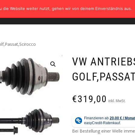
 die Website weiter nutzt, gehen wir von deinem Einverständnis aus.
HOME
SHOP
TÜV
GALERIE
KONTAK
lf,Passat,Scirocco
VW ANTRIEB
GOLF,PASSA
€
319,00
inkl. MwSt.
Bei Bestellung einer Welle imm