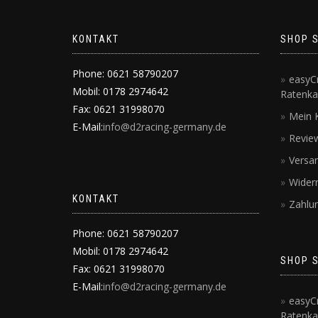
KONTAKT
SHOP 
Phone: 0621 58790207
easyCr
Mobil: 0178 2974642
Ratenka
Fax: 0621 31998070
Mein 
E-Mail:
info@d2racing-germany.de
Revie
Versa
Wider
KONTAKT
Zahlu
Phone: 0621 58790207
Mobil: 0178 2974642
SHOP 
Fax: 0621 31998070
E-Mail:
info@d2racing-germany.de
easyCr
Ratenka