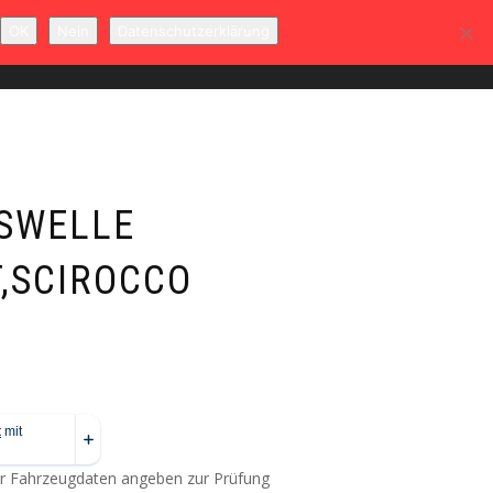
OK
Nein
Datenschutzerklärung
T
MEIN KONTO
WARENKORB
0
SWELLE
T,SCIROCCO
er Fahrzeugdaten angeben zur Prüfung