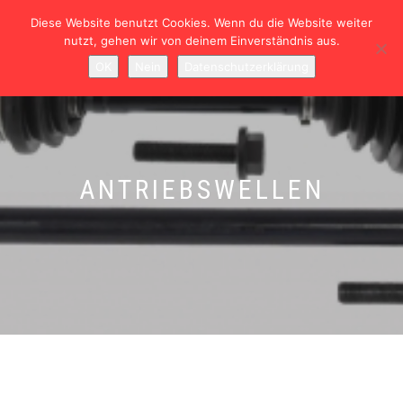
Diese Website benutzt Cookies. Wenn du die Website weiter
nutzt, gehen wir von deinem Einverständnis aus.
NAVIGATION
0
OK
Nein
Datenschutzerklärung
UMSCHALTEN
ANTRIEBSWELLEN