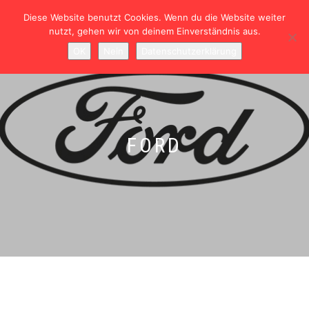
Diese Website benutzt Cookies. Wenn du die Website weiter
nutzt, gehen wir von deinem Einverständnis aus.
NAVIGATION
0
OK
Nein
Datenschutzerklärung
UMSCHALTEN
FORD