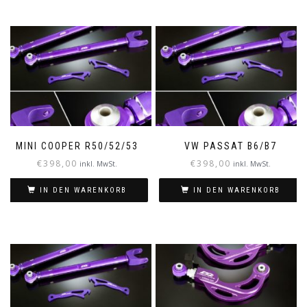
MINI COOPER R50/52/53
VW PASSAT B6/B7
€
398,00
€
398,00
inkl. MwSt.
inkl. MwSt.
IN DEN WARENKORB
IN DEN WARENKORB