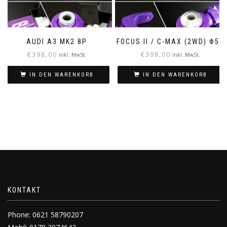
AUDI A3 MK2 8P
FOCUS II / C-MAX (2WD) Φ52
€
398,00
€
398,00
inkl. MwSt.
inkl. MwSt.
IN DEN WARENKORB
IN DEN WARENKORB
KONTAKT
Phone: 0621 58790207