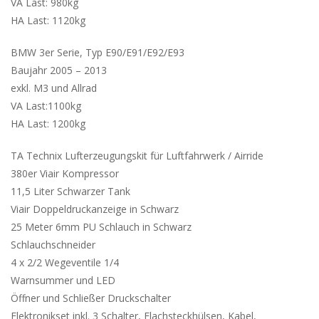
VA Last: 980kg
HA Last: 1120kg
BMW 3er Serie, Typ E90/E91/E92/E93
Baujahr 2005 – 2013
exkl. M3 und Allrad
VA Last:1100kg
HA Last: 1200kg
TA Technix Lufterzeugungskit für Luftfahrwerk / Airride
380er Viair Kompressor
11,5 Liter Schwarzer Tank
Viair Doppeldruckanzeige in Schwarz
25 Meter 6mm PU Schlauch in Schwarz
Schlauchschneider
4 x 2/2 Wegeventile 1/4
Warnsummer und LED
Öffner und Schließer Druckschalter
Elektronikset inkl. 3 Schalter, Flachsteckhülsen, Kabel,