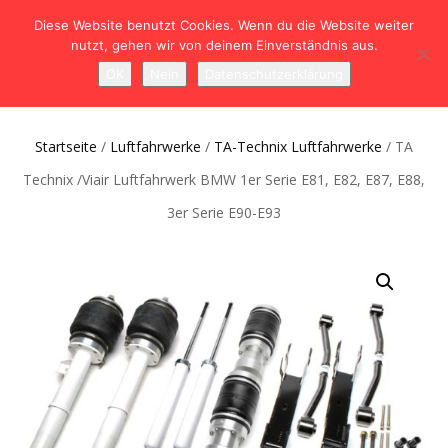
Diese Website benutzt Cookies. Wenn du die Website weiter
nutzt, gehen wir von deinem Einverständnis aus.
NAVIGATION
0
OK
Nein
Datenschutzerklärung
UMSCHALTEN
Startseite
/
Luftfahrwerke
/
TA-Technix Luftfahrwerke
/ TA
Technix /Viair Luftfahrwerk BMW 1er Serie E81, E82, E87, E88,
3er Serie E90-E93