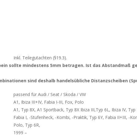
Inkl. Teilegutachten (§19.3).
rbein sollte mindestens 5mm betragen. Ist das Abstandmaß g
inationen sind deshalb handelsübliche Distanzscheiben (Spu
passend für Audi / Seat / Skoda / VW
A1, Ibiza III+IV, Fabia I-III, Fox, Polo
A1, Typ 8X, A1 Sportback, Typ 8X Ibiza III,Typ 6L, Ibiza IV, Typ 
Fabia I, -Stufenheck, -Kombi, -Praktik, Typ 6Y, Fabia II+III, -K
Polo, Typ 6R,
1999 –