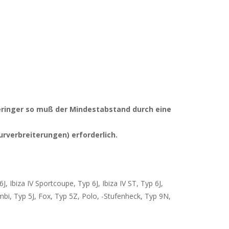
eringer so muß der Mindestabstand durch eine
rverbreiterungen) erforderlich.
6J, Ibiza IV Sportcoupe, Typ 6J, Ibiza IV ST, Typ 6J,
ombi, Typ 5J, Fox, Typ 5Z, Polo, -Stufenheck, Typ 9N,