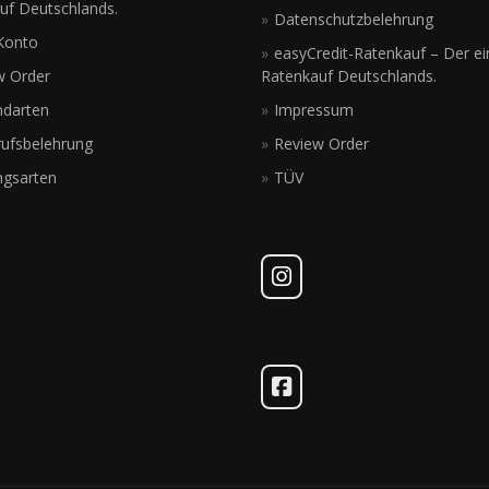
uf Deutschlands.
Datenschutzbelehrung
Konto
easyCredit-Ratenkauf – Der ei
w Order
Ratenkauf Deutschlands.
ndarten
Impressum
rufsbelehrung
Review Order
ngsarten
TÜV