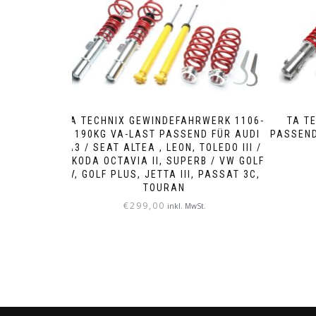
TA TECHNIX GEWINDEFAHRWERK 1106-​
TA T
1190KG VA-​LAST PASSEND FÜR AUDI
PASSEND
A3 / SEAT ALTEA , LEON, TOLEDO III /
SKODA OCTAVIA II, SUPERB / VW GOLF
V, GOLF PLUS, JETTA III, PASSAT 3C,
TOURAN
€
299,00
inkl. MwSt.