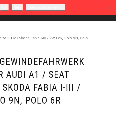
OK
Nein
Datenschutzerklärung
T
MEIN KONTO
WARENKORB
0
za III+IV / Skoda Fabia I-III / VW Fox, Polo 9N, Polo
 GEWINDEFAHRWERK
 AUDI A1 / SEAT
/ SKODA FABIA I-III /
O 9N, POLO 6R