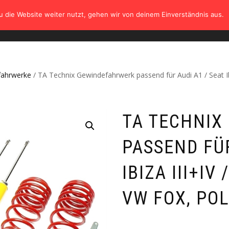
 die Website weiter nutzt, gehen wir von deinem Einverständnis aus.
HOME
SHOP
TÜV
GALERIE
KONTAK
fahrwerke
/ TA Technix Gewindefahrwerk passend für Audi A1 / Seat Ibi
TA TECHNIX
PASSEND FÜR
IBIZA III+IV 
VW FOX, POL