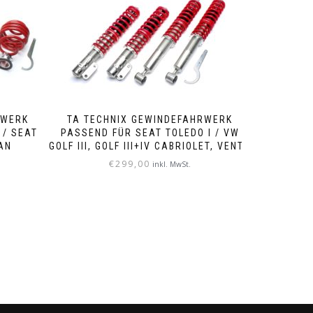
RWERK
TA TECHNIX GEWINDEFAHRWERK
 / SEAT
PASSEND FÜR SEAT TOLEDO I / VW
AN
GOLF III, GOLF III+IV CABRIOLET, VENTO
€
299,00
inkl. MwSt.