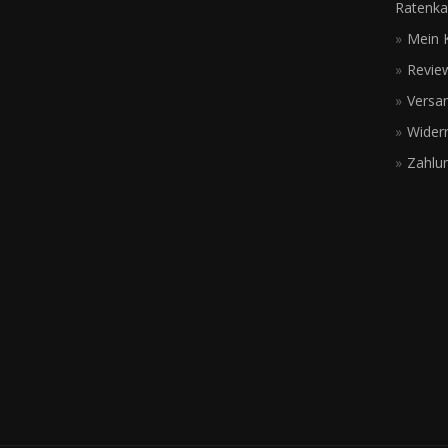
Ratenka
Mein 
Revie
Versa
Wider
Zahlu