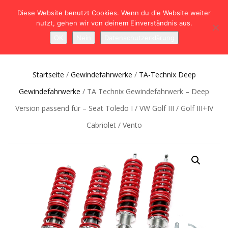
Diese Website benutzt Cookies. Wenn du die Website weiter
nutzt, gehen wir von deinem Einverständnis aus.
NAVIGATION
0
OK
Nein
Datenschutzerklärung
UMSCHALTEN
Startseite
/
Gewindefahrwerke
/
TA-Technix Deep
Gewindefahrwerke
/ TA Technix Gewindefahrwerk – Deep
Version passend für – Seat Toledo I / VW Golf III / Golf III+IV
Cabriolet / Vento