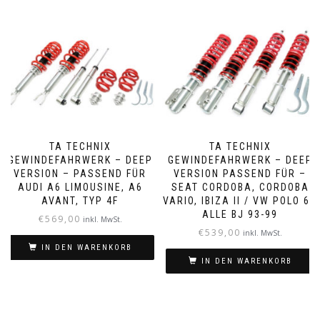
TA TECHNIX
TA TECHNIX
GEWINDEFAHRWERK – DEEP
GEWINDEFAHRWERK – DEEP
VERSION – PASSEND FÜR
VERSION PASSEND FÜR –
AUDI A6 LIMOUSINE, A6
SEAT CORDOBA, CORDOBA
AVANT, TYP 4F
VARIO, IBIZA II / VW POLO 6N
ALLE BJ 93-99
€
569,00
inkl. MwSt.
€
539,00
inkl. MwSt.
IN DEN WARENKORB
IN DEN WARENKORB