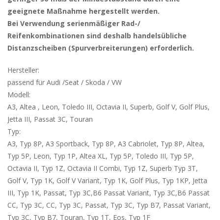
geeignete Maßnahme hergestellt werden.
Bei Verwendung serienmäßiger Rad-/
Reifenkombinationen sind deshalb handelsübliche
Distanzscheiben (Spurverbreiterungen) erforderlich.
Hersteller:
passend für Audi /Seat / Skoda / VW
Modell:
A3, Altea , Leon, Toledo III, Octavia II, Superb, Golf V, Golf Plus,
Jetta III, Passat 3C, Touran
Typ:
A3, Typ 8P, A3 Sportback, Typ 8P, A3 Cabriolet, Typ 8P, Altea,
Typ 5P, Leon, Typ 1P, Altea XL, Typ 5P, Toledo III, Typ 5P,
Octavia II, Typ 1Z, Octavia II Combi, Typ 1Z, Superb Typ 3T,
Golf V, Typ 1K, Golf V Variant, Typ 1K, Golf Plus, Typ 1KP, Jetta
III, Typ 1K, Passat, Typ 3C,B6 Passat Variant, Typ 3C,B6 Passat
CC, Typ 3C, CC, Typ 3C, Passat, Typ 3C, Typ B7, Passat Variant,
Typ 3C, Typ B7, Touran, Typ 1T, Eos, Typ 1F