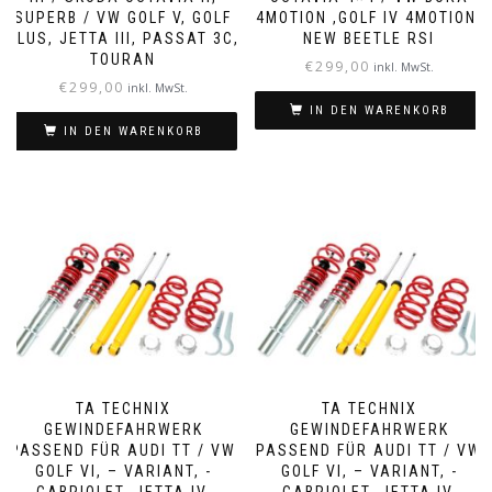
SUPERB / VW GOLF V, GOLF
4MOTION ,GOLF IV 4MOTION,
PLUS, JETTA III, PASSAT 3C,
NEW BEETLE RSI
TOURAN
€
299,00
inkl. MwSt.
€
299,00
inkl. MwSt.
IN DEN WARENKORB
IN DEN WARENKORB
TA TECHNIX
TA TECHNIX
GEWINDEFAHRWERK
GEWINDEFAHRWERK
PASSEND FÜR AUDI TT / VW
PASSEND FÜR AUDI TT / VW
GOLF VI, – VARIANT, -​
GOLF VI, – VARIANT, -​
CABRIOLET, JETTA IV,
CABRIOLET, JETTA IV,