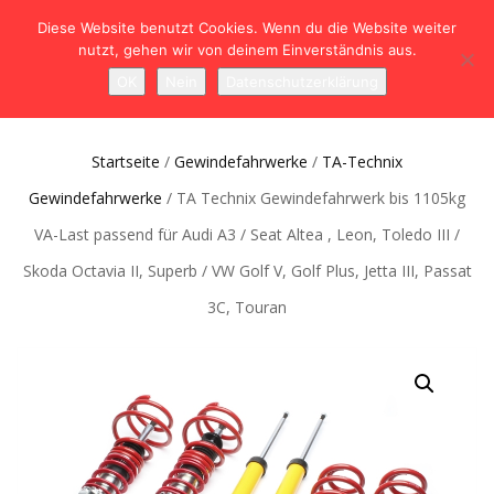
Diese Website benutzt Cookies. Wenn du die Website weiter
nutzt, gehen wir von deinem Einverständnis aus.
NAVIGATION
0
OK
Nein
Datenschutzerklärung
UMSCHALTEN
Startseite
/
Gewindefahrwerke
/
TA-Technix
Gewindefahrwerke
/ TA Technix Gewindefahrwerk bis 1105kg
VA-​Last passend für Audi A3 / Seat Altea , Leon, Toledo III /
Skoda Octavia II, Superb / VW Golf V, Golf Plus, Jetta III, Passat
3C, Touran