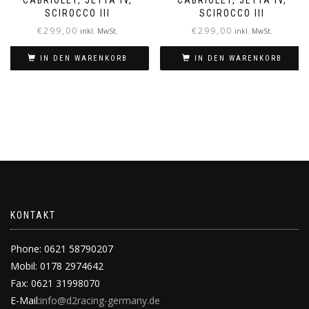
SCIROCCO III
SCIROCCO III
€
299,00
€
299,00
inkl. MwSt.
inkl. MwSt.
IN DEN WARENKORB
IN DEN WARENKORB
KONTAKT
Phone: 0621 58790207
Mobil: 0178 2974642
Fax: 0621 31998070
E-Mail:
info@d2racing-germany.de