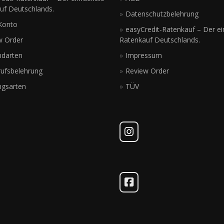
uf Deutschlands.
Datenschutzbelehrung
Konto
easyCredit-Ratenkauf – Der ei
w Order
Ratenkauf Deutschlands.
ndarten
Impressum
rufsbelehrung
Review Order
ngsarten
TÜV