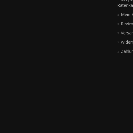
Ratenka
Mein 
Revie
Versa
Wider
Zahlu