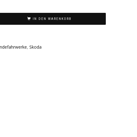
IN DEN WARENKORB
indefahrwerke
,
Skoda