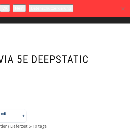
OK
Nein
Datenschutzerklärung
T
MEIN KONTO
WARENKORB
0
VIA 5E DEEPSTATIC
erden)
Lieferzeit 5-10 tage