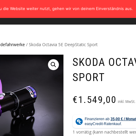
 die Website weiter nutzt, gehen wir von deinem Einverständnis aus.
HOME
SHOP
TÜV
GALERIE
KONTAK
ndefahrwerke
/ Skoda Octavia 5E DeepStatic Sport
SKODA OCTA
SPORT
€
1.549,00
inkl. MwSt.
1 vorrätig (kann nachbestellt w