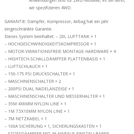
Anwendungen sind für 2WD-Modelle, es sei denn,
wir spezifizieren 4WD.
GARANTIE:
Dämpfer, Kompressor, Airbag hat ein Jahr
eingeschränkte Garantie.
Dieses System beinhaltet:
– 20L LUFTTANK × 1
– HOCHGESCHWINDIGKEITSKOMPRESSOR × 1
– MOTOR-VIBRATIONSFREIE MONTAGE-HARDWARE × 4
– HIGHTECH-SCHALLDÄMPFER PLATTENBASIS × 1
– LUFTSCHLAUCH × 1
– 150-175 PSI DRUCKSCHALTER × 1
– MASCHINENSCHALTER × 2
– 200PSI DUAL NADELANZEIGE × 1
– MASCHINENSCHALTER UND MESSERHALTER × 1
– 35M 4X6MM NYLON LINE × 1
– 1M 7.5X10MM NYLON LINE × 1
– 7M NETZKABEL × 1
– 100A SICHERUNG × 1, SICHERUNGSKASTEN × 1
– STOSSDÄMPFER MIT 36 NIVEAUS EINSTELLBARER