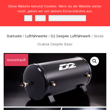
Diese Website benutzt Cookies. Wenn du die Website weiter
nutzt, gehen wir von deinem Einverständnis aus.
NAVIGATION
0
OK
Nein
Datenschutzerklärung
UMSCHALTEN
Startseite
/
Luftfahrwerke
/
D2 DeepAir Luftfahrwerk
/ Skoda
Ocatvia DeepAir Basic
Ausverkauft