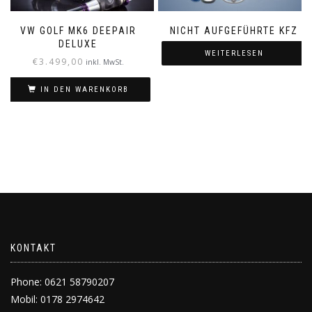
VW GOLF MK6 DEEPAIR
NICHT AUFGEFÜHRTE KFZ
DELUXE
WEITERLESEN
€
3.499,00
inkl. MwSt.
IN DEN WARENKORB
KONTAKT
Phone: 0621 58790207
Mobil: 0178 2974642