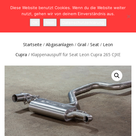
Diese Website benutzt Cookies. Wenn du die Website weiter
nutzt, gehen wir von deinem Einverständnis aus.
NAVIGATION
0
OK
Nein
Datenschutzerklärung
UMSCHALTEN
Startseite
/
Abgasanlagen
/
Grail
/
Seat
/
Leon
Cupra
/ Klappenauspuff für Seat Leon Cupra 265 CJXE