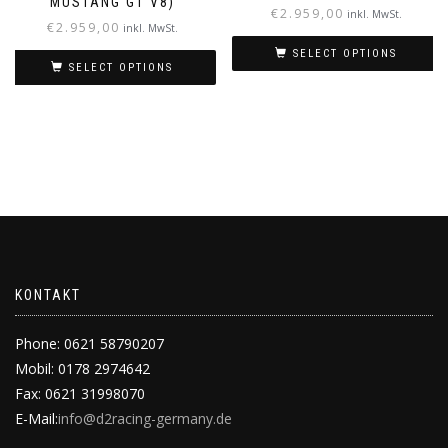
MUSTANG GT V8)
€
2.959,00
inkl. MwSt.
€
2.959,00
inkl. MwSt.
SELECT OPTIONS
SELECT OPTIONS
KONTAKT
Phone: 0621 58790207
Mobil: 0178 2974642
Fax: 0621 31998070
E-Mail:
info@d2racing-germany.de