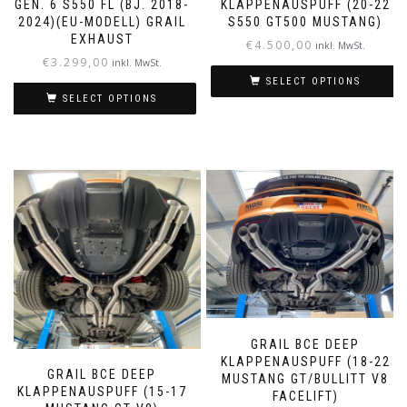
GEN. 6 S550 FL (BJ. 2018-
KLAPPENAUSPUFF (20-22
2024)(EU-MODELL) GRAIL
S550 GT500 MUSTANG)
EXHAUST
€
4.500,00
inkl. MwSt.
€
3.299,00
inkl. MwSt.
SELECT OPTIONS
SELECT OPTIONS
GRAIL BCE DEEP
KLAPPENAUSPUFF (18-22
GRAIL BCE DEEP
MUSTANG GT/BULLITT V8
KLAPPENAUSPUFF (15-17
FACELIFT)