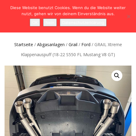
Diese Website benutzt Cookies. Wenn du die Website weiter
nutzt, gehen wir von deinem Einverständnis aus.
NAVIGATION
0
OK
Nein
Datenschutzerklärung
UMSCHALTEN
Startseite
/
Abgasanlagen
/
Grail
/
Ford
/ GRAIL Xtreme
Klappenauspuff (18-22 S550 FL Mustang V8 GT)