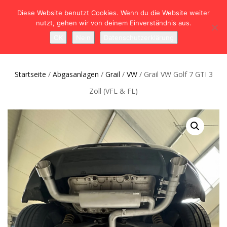
Diese Website benutzt Cookies. Wenn du die Website weiter
nutzt, gehen wir von deinem Einverständnis aus.
NAVIGATION
0
OK
Nein
Datenschutzerklärung
UMSCHALTEN
Startseite
/
Abgasanlagen
/
Grail
/
VW
/ Grail VW Golf 7 GTI 3
Zoll (VFL & FL)