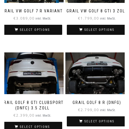
GRAIL VW GOLF 7 R VARIANT
GRAIL VW GOLF 8 GTI 3 ZOLL
€
3.089,00
€
1.799,00
inkl. MwSt.
inkl. MwSt.
SELECT OPTIONS
SELECT OPTIONS
GRAIL GOLF 8 GTI CLUBSPORT
GRAIL GOLF 8 R (DNFG)
(DNFC) 3.5 ZOLL
€
2.799,00
inkl. MwSt.
€
2.399,00
inkl. MwSt.
SELECT OPTIONS
SELECT OPTIONS