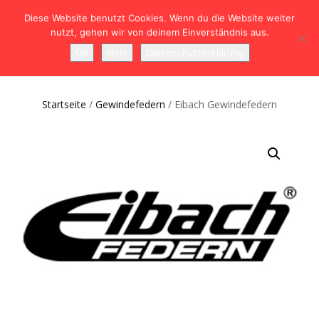
Diese Website benutzt Cookies. Wenn du die Website weiter
nutzt, gehen wir von deinem Einverständnis aus.
NAVIGATION
0
OK
Nein
Datenschutzerklärung
UMSCHALTEN
Startseite
/
Gewindefedern
/ Eibach Gewindefedern