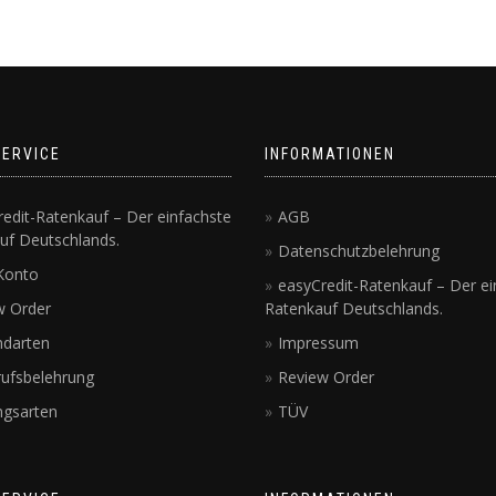
SERVICE
INFORMATIONEN
edit-Ratenkauf – Der einfachste
AGB
uf Deutschlands.
Datenschutzbelehrung
Konto
easyCredit-Ratenkauf – Der ei
w Order
Ratenkauf Deutschlands.
ndarten
Impressum
rufsbelehrung
Review Order
ngsarten
TÜV