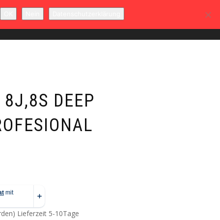
OK
Nein
Datenschutzerklärung
T
MEIN KONTO
WARENKORB
0
 8J,8S DEEP
ROFESIONAL
erden)
Lieferzeit 5-10Tage