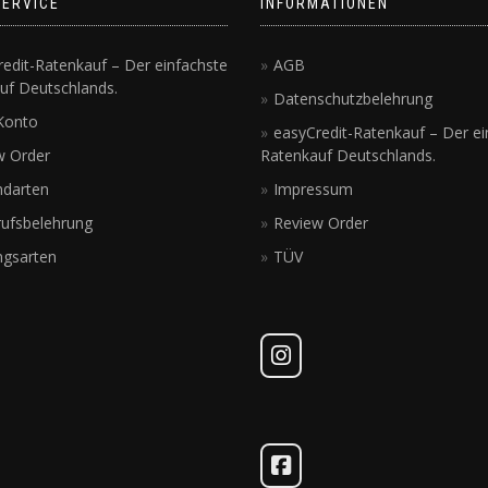
SERVICE
INFORMATIONEN
edit-Ratenkauf – Der einfachste
AGB
uf Deutschlands.
Datenschutzbelehrung
Konto
easyCredit-Ratenkauf – Der ei
w Order
Ratenkauf Deutschlands.
ndarten
Impressum
rufsbelehrung
Review Order
ngsarten
TÜV