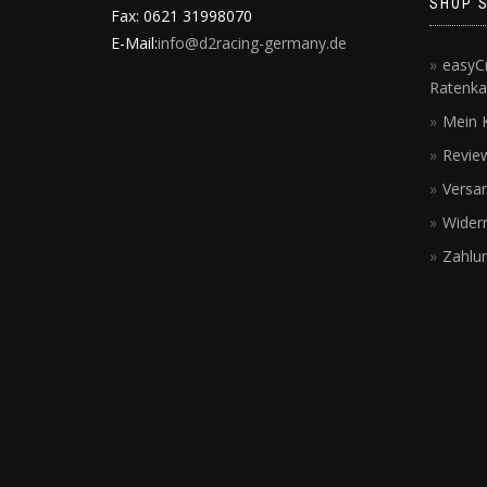
SHOP 
Fax: 0621 31998070
E-Mail:
info@d2racing-germany.de
easyCr
Ratenka
Mein 
Revie
Versa
Wider
Zahlu