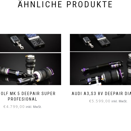
ÄHNLICHE PRODUKTE
OLF MK 5 DEEPAIR SUPER
AUDI A3,S3 8V DEEPAIR D
PROFESIONAL
€
5.599,00
inkl. MwSt.
€
4.799,00
inkl. MwSt.