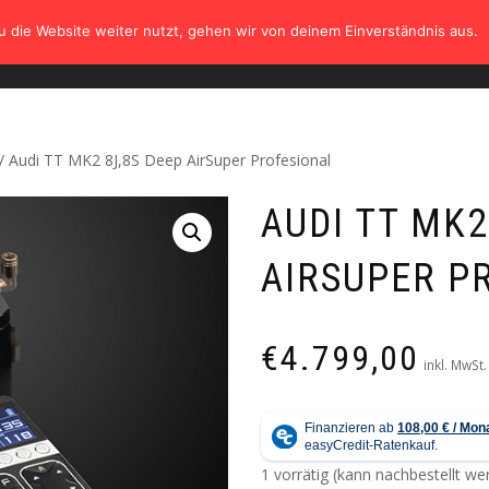
 die Website weiter nutzt, gehen wir von deinem Einverständnis aus.
HOME
SHOP
TÜV
GALERIE
KONTAK
/ Audi TT MK2 8J,8S Deep AirSuper Profesional
AUDI TT MK2
AIRSUPER P
€
4.799,00
inkl. MwSt.
1 vorrätig (kann nachbestellt w