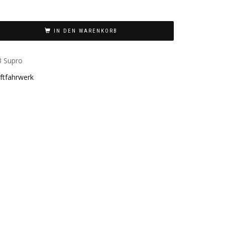
IN DEN WARENKORB
3 Supro
ftfahrwerk