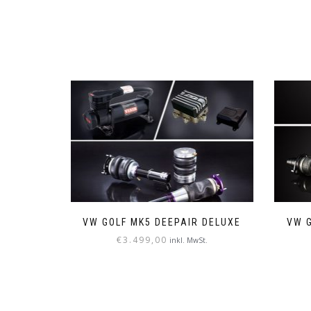
VW GOLF MK5 DEEPAIR DELUXE
VW G
€
3.499,00
inkl. MwSt.