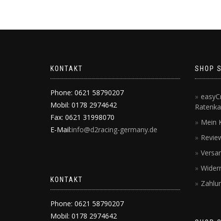
KONTAKT
SHOP 
Phone: 0621 58790207
easyCr
Mobil: 0178 2974642
Ratenka
Fax: 0621 31998070
Mein 
E-Mail:
info@d2racing-germany.de
Revie
Versa
Wider
KONTAKT
Zahlu
Phone: 0621 58790207
Mobil: 0178 2974642