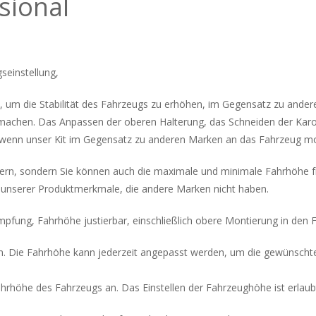
sional
seinstellung,
um die Stabilität des Fahrzeugs zu erhöhen, im Gegensatz zu andere
l machen. Das Anpassen der oberen Halterung, das Schneiden der Ka
, wenn unser Kit im Gegensatz zu anderen Marken an das Fahrzeug mon
dern, sondern Sie können auch die maximale und minimale Fahrhöhe fre
s unserer Produktmerkmale, die andere Marken nicht haben.
ung, Fahrhöhe justierbar, einschließlich obere Montierung in den F
len. Die Fahrhöhe kann jederzeit angepasst werden, um die gewünscht
ahrhöhe des Fahrzeugs an. Das Einstellen der Fahrzeughöhe ist erlau