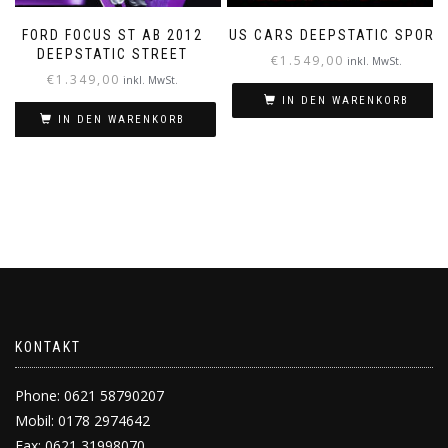
FORD FOCUS ST AB 2012
US CARS DEEPSTATIC SPORT
DEEPSTATIC STREET
€
1.549,00
inkl. MwSt.
€
1.349,00
inkl. MwSt.
IN DEN WARENKORB
IN DEN WARENKORB
KONTAKT
Phone: 0621 58790207
Mobil: 0178 2974642
Fax: 0621 31998070