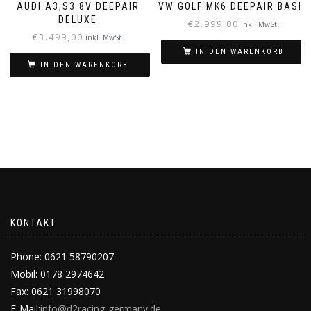
AUDI A3,S3 8V DEEPAIR
VW GOLF MK6 DEEPAIR BASIC
DELUXE
€
2.999,00
inkl. MwSt.
€
3.499,00
inkl. MwSt.
IN DEN WARENKORB
IN DEN WARENKORB
KONTAKT
Phone: 0621 58790207
Mobil: 0178 2974642
Fax: 0621 31998070
E-Mail:
info@d2racing-germany.de