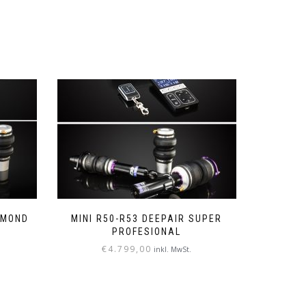
AMOND
MINI R50-R53 DEEPAIR SUPER
PROFESIONAL
€
4.799,00
inkl. MwSt.