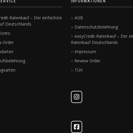
SERVICE
INFORMATIONEN
edit-Ratenkauf – Der einfachste
AGB
uf Deutschlands.
Datenschutzbelehrung
Konto
easyCredit-Ratenkauf – Der ei
w Order
Ratenkauf Deutschlands.
ndarten
Impressum
rufsbelehrung
Review Order
ngsarten
TÜV