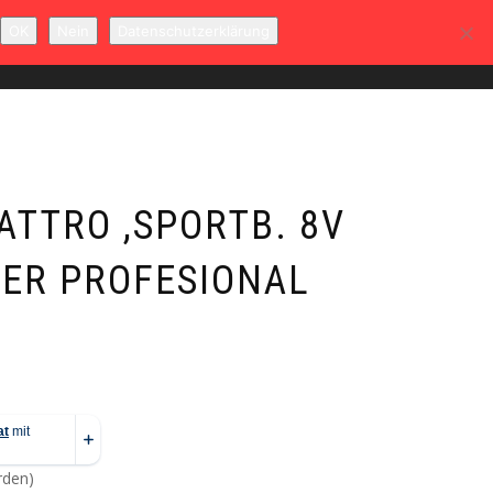
OK
Nein
Datenschutzerklärung
T
MEIN KONTO
WARENKORB
0
ATTRO ,SPORTB. 8V
PER PROFESIONAL
rden)