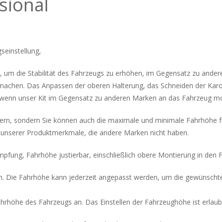
sional
seinstellung,
um die Stabilität des Fahrzeugs zu erhöhen, im Gegensatz zu andere
l machen. Das Anpassen der oberen Halterung, das Schneiden der Ka
, wenn unser Kit im Gegensatz zu anderen Marken an das Fahrzeug mon
dern, sondern Sie können auch die maximale und minimale Fahrhöhe fre
s unserer Produktmerkmale, die andere Marken nicht haben.
ung, Fahrhöhe justierbar, einschließlich obere Montierung in den F
len. Die Fahrhöhe kann jederzeit angepasst werden, um die gewünscht
ahrhöhe des Fahrzeugs an. Das Einstellen der Fahrzeughöhe ist erlau