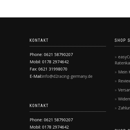
KONTAKT
SHOP 
Phone: 0621 58790207
easyCr
Mobil: 0178 2974642
Ratenka
Fax: 0621 31998070
Mein 
E-Mail:
info@d2racing-germany.de
Revie
Versa
Wider
KONTAKT
Zahlu
Phone: 0621 58790207
Mobil: 0178 2974642