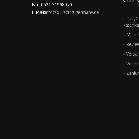
SHOP 
Fax: 0621 31998070
E-Mail:
info@d2racing-germany.de
easyCr
Ratenka
Mein 
Revie
Versa
Wider
Zahlu