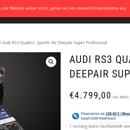
 die Website weiter nutzt, gehen wir von deinem Einverständnis aus.
HOME
SHOP
TÜV
GALERIE
KONTAK
/ Audi RS3 Quattro ,Sportb. 8V DeepAir Super Profesional
AUDI RS3 QU
DEEPAIR SU
€
4.799,00
inkl. MwSt.
1 vorrätig (kann nachbestellt we