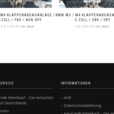
 M4 KLAPPENABGASANLAGE /
BMW M3 / M4 KLAPPENABGASA
5-ZOLL / F80 / NON-OPF
3-ZOLL / G80 / OPF
€
4.100,00
€
3.500,00
inkl. MwSt.
inkl. MwSt.
SERVICE
INFORMATIONEN
edit-Ratenkauf – Der einfachste
AGB
uf Deutschlands.
Datenschutzbelehrung
Konto
easyCredit-Ratenkauf – Der ei