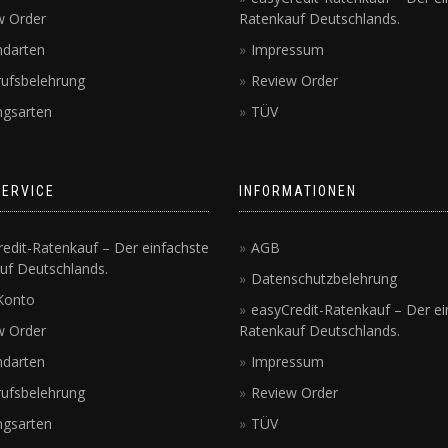
w Order
Ratenkauf Deutschlands.
ndarten
Impressum
rufsbelehrung
Review Order
ngsarten
TÜV
SERVICE
INFORMATIONEN
edit-Ratenkauf – Der einfachste
AGB
uf Deutschlands.
Datenschutzbelehrung
Konto
easyCredit-Ratenkauf – Der ei
w Order
Ratenkauf Deutschlands.
ndarten
Impressum
rufsbelehrung
Review Order
ngsarten
TÜV