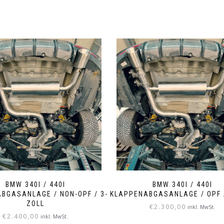
BMW 340I / 440I
BMW 340I / 440I
BGASANLAGE / NON-OPF / 3-
KLAPPENABGASANLAGE / OPF 
ZOLL
€
2.300,00
inkl. MwSt.
€
2.400,00
inkl. MwSt.