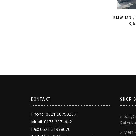
BMW M3 /
3,
KONTAKT
SHOP 
Phone: 0621 58790207
easyCr
Mobil: 0178 2974642
Ratenka
Fax: 0621 31998070
Mein 