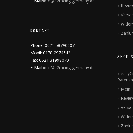
E-Mail:
info@d2racing-germany.de
Revie
Versa
Wider
KONTAKT
Zahlu
Phone: 0621 58790207
Mobil: 0178 2974642
SHOP 
Fax: 0621 31998070
E-Mail:
info@d2racing-germany.de
easyCr
Ratenka
Mein 
Revie
Versa
Wider
Zahlu