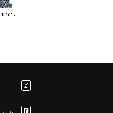
NLAGE /
nfachste