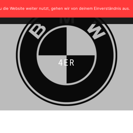
 die Website weiter nutzt, gehen wir von deinem Einverständnis aus.
HOME
SHOP
TÜV
GALERIE
KONTAK
4ER